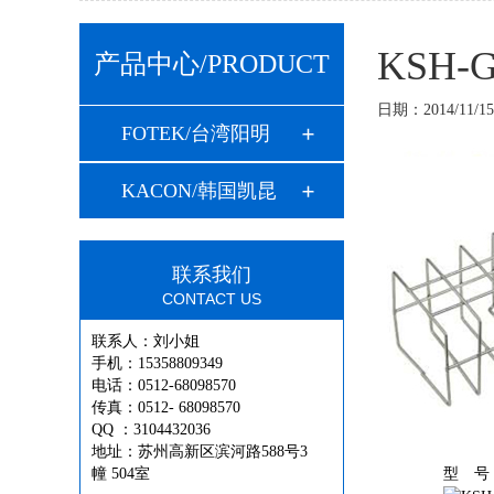
KSH-
产品中心
/PRODUCT
日期：2014/11/1
FOTEK/台湾阳明
KACON/韩国凯昆
联系我们
CONTACT US
联系人：刘小姐
手机：15358809349
电话：0512-68098570
传真：0512- 68098570
QQ ：3104432036
地址：苏州高新区滨河路588号3
幢 504室
型 号