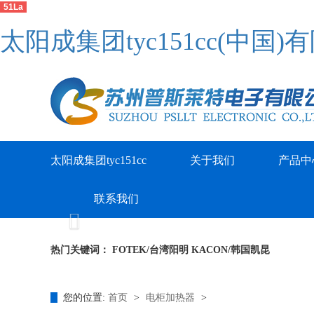
51La
太阳成集团tyc151cc(中国)有限公司
太阳成集团tyc151cc
关于我们
产品中
联系我们
热门关键词：
FOTEK/台湾阳明
KACON/韩国凯昆
您的位置:
首页
>
电柜加热器
>