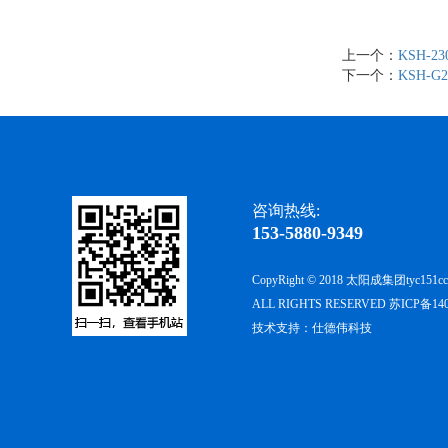
上一个：
KSH-23
下一个：
KSH-G2
咨询热线:
153-5880-9349
CopyRight © 2018 太阳成集团tyc151cc
ALL RIGHTS RESERVED
苏ICP备140
技术支持：仕德伟科技