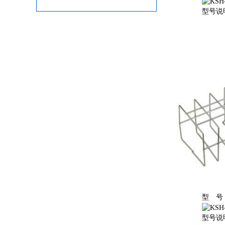
型号说
型 号
型号说